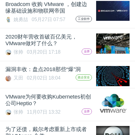
开
Broadcom 收购 VMware ，创建边
缘基础设施和物联网帝国
课
姚勇喆
05月27日 07:57
工业软件
2020财年营收首破百亿美元，
活
VMware做对了什么？
张帅
03月20日 17:18
业界
动
漏洞丰收：盘点2018那些“爆”洞
中
又田
02月02日 18:04
政企安全
心
VMware为何要收购Kubernetes初创
公司Heptio？
GAIR
张帅
11月07日 13:32
业界
专
为了还债，戴尔考虑重新上市或者