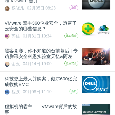
和 VMware 合并
杨晓凡
02月05日 08:23
业界
题
VMware 牵手360企业安全，透露了
爱
云安全的哪些信息？
郭佳
01月31日 10:34
政企安全
搞
黑客竞赛，你不知道的台前幕后 | 专
机
访腾讯安全科恩实验室天忆&阿左
谢幺
04月14日 19:00
政企安全
科技史上最大并购案，戴尔600亿完
成收购EMC
程弢
09月08日 11:10
新鲜
虚拟机的霸主——VMware背后的故
事