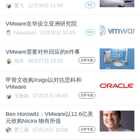
董飞
12月30日 11:54
专栏
VMware在华设立亚洲研究院
haoxiaoru
10月30日 10:45
新鲜
VMware需要对外回应的6件事
抽水
08月27日 18:18
业界专题
甲骨文收购Xsigo以对抗思科和
VMware
王盼盼
07月31日 08:45
业界专题
Ben Horowitz：VMware以12.6亿美
元收购Nicira 物有所值
曹三藏
07月24日 10:08
业界专题