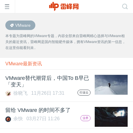
VMware
首
本专题为雷峰网的VMware专题，内容全部来自雷峰网精心选择与VMware相
关的最近资讯，雷峰网是国内智能硬件媒体，拥有VMware资讯的第一信息，
页
在这里你能看到未..
雷
VMware最新资讯
VMware替代潮背后，中国To B早已
峰
「变天」
徐晓飞
11月26日 17:31
行业云
网
留给 VMware 的时间不多了
公
余快
03月27日 11:26
业界